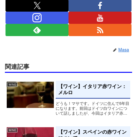
Masa
関連記事
【ワイン】イタリア赤ワイン：
WINE
メルロ
どうも！マサです。ドイツに住んで5年目
になります。前回はドイツ白ワインにつ
いて話しましたが、今回はイタリア赤ワ
インについて記載します。イタリア赤ワ
イン メルロこのメルロは僕がフランクフ
ルトに居た時に飲んだ赤ワインなのです
【ワイン】スペインの赤ワイン
WINE
が、味が深くとても美...