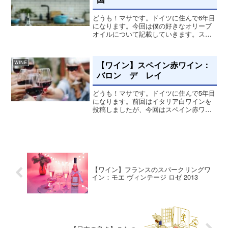
どうも！マサです。ドイツに住んで6年目
になります。今回は僕の好きなオリーブ
オイルについて記載していきます。スペ
イン産オリーブオイルは日本の時から好
きだったのですが、ドイツに来てからも
っと好きになり色んな国のオリーブオイ
【ワイン】スペイン赤ワイン：
WINE
ルを使ってます。例えば...
バロン デ レイ
どうも！マサです。ドイツに住んで5年目
になります。前回はイタリア白ワインを
投稿しましたが、今回はスペイン赤ワイ
ンです！赤ワイン バロン デ レイこ
の赤ワインはフランクフルト時代に飲ん
だワイン、スペインのリオハ産 テンプラ
ニーリョ 100%の...
【ワイン】フランスのスパークリングワ
イン：モエ ヴィンテージ ロゼ 2013