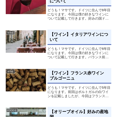
について
どうも！マサです。ドイツに住んで6年目
になります。今回は僕の好きなワインに
ついて記載して行きます。好みの国ドイ
ツに来てからスペインワインにハマって
ます。実際にスペイン最大のワイナリー
地区、La Rioja（リオハ）にも行った事も
【ワイン】イタリアワインにつ
WINE
あるぐらい好...
いて
どうも！マサです。ドイツに住んで6年目
になります。今回は僕の好きなワインに
ついて記載して行きます。バランス前回
はスペイン赤ワインについて投稿しまし
たが、そこでイタリアワインについて少
し記載してます。僕の中では赤も白も非
【ワイン】フランス赤ワイン
WINE
常にバランスが良いワイ...
ブルゴーニュ
どうも！マサです。ドイツに住んで5年目
になります。前回はポルトガルの白ワイ
ンを記載しましたが、今回はフランスワ
インについて記載していきます。ブルゴ
ーニュ ピノノワール2017年にパリ出張行
ったときに飲んだ赤ワイン、ブルゴーニ
【オリーブオイル】好みの産地
FOODIE
ュ産 ピノノワー...
国