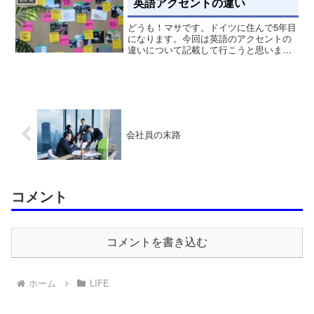
英語アクセントの違い
一番は、日が長く...
どうも！マサです。ドイツに住んで5年目
になります。今回は英語のアクセントの
違いについて記載して行こうと思いま
す。英語圏でアクセントの違い以前、オ
ーストラリアへ留学していた時、アクセ
ントの違いがほとんど分からないレベル
でした。今では、ネイティ...
会社員の末路
コメント
コメントを書き込む
ホーム
LIFE