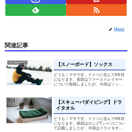
Masa
関連記事
【スノーボード】ソックス
SNOWBOARD
どうも！マサです。ドイツに住んで5年目
になります。前回はファーストレイヤー
について投稿しましたが、今回はソック
スについて記載して行きます。専用ソッ
クス僕は現在このタイプのソックスをス
ノボーする時は履いてます。昔は、安い
【スキューバダイビング】ドラ
LIFE
ソックスを重ね着して履...
イタオル
どうも！マサです。ドイツに住んで5年目
になります。前回はロングTシャツについ
て記載しましたが、今回はドライタオル