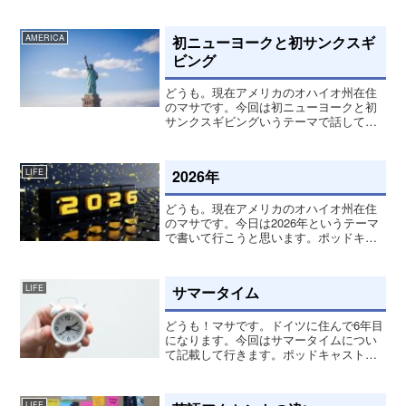
について記載して行きます。ドライタオ
ルスキューバダイビングの時に持ってい
た方がいいアイテムがドライタオル！こ
初ニューヨークと初サンクスギ
AMERICA
れ一つ持っているとと...
ビング
どうも。現在アメリカのオハイオ州在住
のマサです。今回は初ニューヨークと初
サンクスギビングいうテーマで話してい
こうと思います。11/28がサンクスギビン
グで休日だったこともあり、多くの会社
は金曜日も休みにしている所が多く、僕
2026年
LIFE
の会社も会社カレン...
どうも。現在アメリカのオハイオ州在住
のマサです。今日は2026年というテーマ
で書いて行こうと思います。ポッドキャ
ストでも話してます。少し遅くなりまし
たが、あけおめ！ことよろです！！2026
年始まりましね！皆さん、どんな年にし
サマータイム
LIFE
たいですか？僕は...
どうも！マサです。ドイツに住んで6年目
になります。今回はサマータイムについ
て記載して行きます。ポッドキャストで
も話してます。精神的に安定ドイツは3月
27日から一時間早くなり、日本との時差
が7時間になりました。こっちでの生活で
LIFE