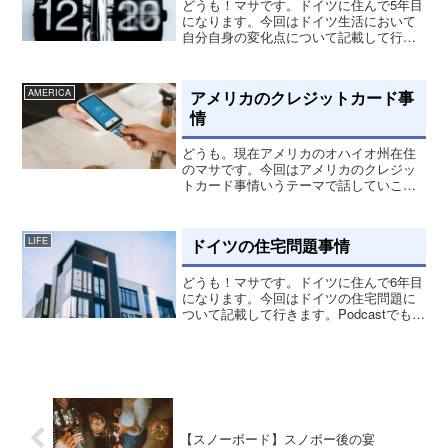
どうも！マサです。ドイツに住んで5年目
になります。今回はドイツ生活において
自分自身の変化点について記載して行き
ます。Podcastでも話してます。自己主張
まず、海外でこれが出来ないと、プライ
ベートや仕事で上手くやっていけれない
アメリカのクレジットカード事
AMERICA
と思います。僕...
情
どうも。現在アメリカのオハイオ州在住
のマサです。今回はアメリカのクレジッ
トカード事情いうテーマで話していこう
と思います。アメリカに住み始めて三ヵ
月が経とうとしてます。本当に時間が過
ぎるのが早いし、今年もあっという間に
ドイツの住宅問題事情
LIFE
終わりそうです。前の記事...
どうも！マサです。ドイツに住んで6年目
になります。今回はドイツの住宅問題に
ついて記載して行きます。Podcastでも話
してます。空き部屋がないドイツの数あ
る問題の中、住宅問題は深刻化していっ
てます。特に大都市と言われる、ベルリ
ン、ミュンヘン...
【スノーボード】スノボー後の宴