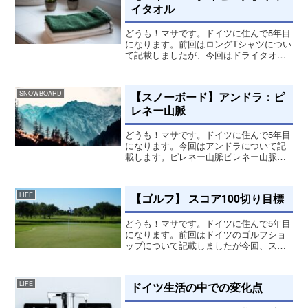
イタオル
どうも！マサです。ドイツに住んで5年目
になります。前回はロングTシャツについ
て記載しましたが、今回はドライタオル
について記載して行きます。ドライタオ
ルスキューバダイビングの時に持ってい
た方がいいアイテムがドライタオル！こ
【スノーボード】アンドラ：ピ
SNOWBOARD
れ一つ持っているとと...
レネー山脈
どうも！マサです。ドイツに住んで5年目
になります。今回はアンドラについて記
載します。ピレネー山脈ピレネー山脈に
面しているアンドラ共和国。フランスと
スペインの間にある小さな国。スペイ
ン、バルセロナから車で約2時間あれば行
【ゴルフ】 スコア100切り目標
LIFE
けます。アンドラの西と...
どうも！マサです。ドイツに住んで5年目
になります。前回はドイツのゴルフショ
ップについて記載しましたが今回、スコ
ア100切り目標について記載します。100
切り目標現時点ベストスコアは106なので
すが、そこの壁をなかなか超えらてない
ドイツ生活の中での変化点
LIFE
んです。練習...