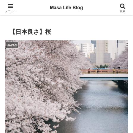
Back to the basic
Masa Life Blog
メニュー
検索
【日本良さ】桜
JAPAN