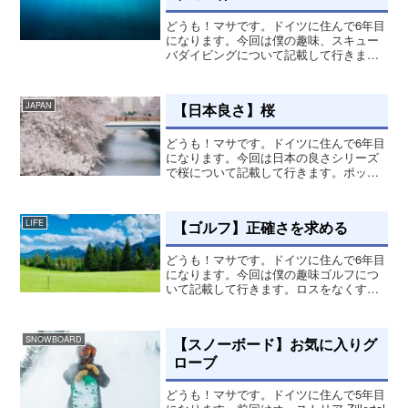
どうも！マサです。ドイツに住んで6年目
になります。今回は僕の趣味、スキュー
バダイビングについて記載して行きま
す。別世界の空間スキューバダイビング
をやり始めたのが僕がオーストラリアに
居たときなのですが、僕の大親友のウド
【日本良さ】桜
JAPAN
ちゃんの影響でやり始めま...
どうも！マサです。ドイツに住んで6年目
になります。今回は日本の良さシリーズ
で桜について記載して行きます。ポッド
キャストでも話してます。花見ドイツに
着て6年目を迎えてるわけですが、今の時
期になると日本の桜を思い出し、あのき
【ゴルフ】正確さを求める
LIFE
れいな風景を思い出し...
どうも！マサです。ドイツに住んで6年目
になります。今回は僕の趣味ゴルフにつ
いて記載して行きます。ロスをなくすゴ
ルフをする上で、とにかく飛ばしたい人
と正確さを求めたい人と大きく別れると
思いますが、僕は圧倒的後者です。飛ば
【スノーボード】お気に入りグ
SNOWBOARD
してグリーンとの距離を...
ローブ
どうも！マサです。ドイツに住んで5年目