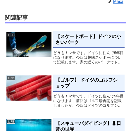
Masa
関連記事
【スケートボード】ドイツの小
LIFE
さいパーク
どうも！マサです。ドイツに住んで5年目
になります。今回は趣味スケボーについ
て記載します。家の近くのパークでドイ
ツに来てやり始めたスケボー。2年目を迎
えてます。スノボーが出来ない時期なに
かないかな？と、思って始めたスケボ
【ゴルフ】 ドイツのゴルフシ
LIFE
ー。そこからもう2年。...
ョップ
どうも！マサです。ドイツに住んで5年目
になります。前回はゴルフ場再開を記載
しましたが、今回はドイツのゴルフショ
ップについて記載していきます。ゴルフ
ショップドイツのゴルフショップは基
本、日本ブランド、ミズノ、ブリヂスト
【スキューバダイビング】非日
LIFE
ン、ヤマハなどはあまりお...
常の世界