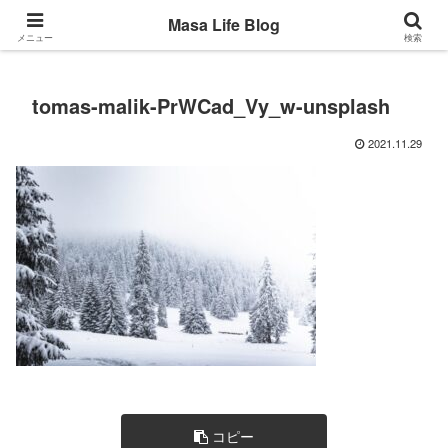
Back to the basic
Masa Life Blog
メニュー
検索
tomas-malik-PrWCad_Vy_w-unsplash
2021.11.29
コピー