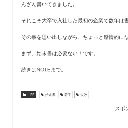
んざん書いてきました。
それこそ大卒で入社した最初の企業で数年は
その事を思い出しながら、ちょっと感情的に
まず、始末書は必要ない！です。
続きは
NOTE
まで。
LIFE
始末書
若手
失敗
スポ