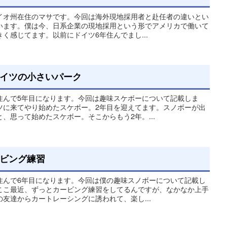
イオ州在住のマサです。今回は海外現地採用者と赴任者の違いとい
います。僕は今、日系企業の現地採用という形でアメリカで働いて
く感じてます。以前にドイツ6年住んでまし...
イツの小さいパーク
住んで5年目になります。今回は趣味スケボーについて記載しま
ツに来てやり始めたスケボー。2年目を迎えてます。スノボーが出
、思って始めたスケボー。そこからもう2年。...
ビング練習
住んで6年目になります。今回は僕の趣味スノボーについて記載し
ここ最近、ずっとカービング練習をしてるんですが、なかなか上手
友達からカートレーシングに誘われて、楽し...