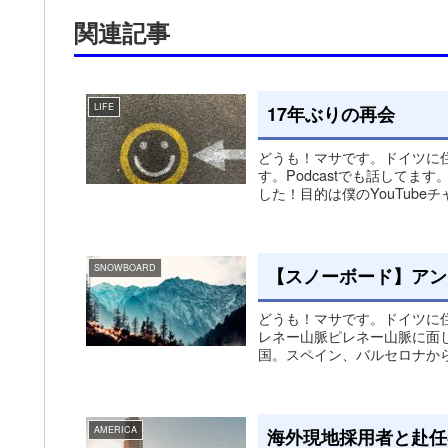
関連記事
LIFE
17年ぶりの再会
どうも！マサです。ドイツに
す。Podcastでも話してま
した！目的は僕のYouTubeチャンネ
SNOWBOARD
【スノーボード】アン
どうも！マサです。ドイツに
レネー山脈ピレネー山脈に面
国。スペイン、バルセロナから
AMERICA
海外現地採用者と赴任