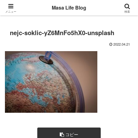
Back to the basic
Masa Life Blog
メニュー
検索
nejc-soklic-yZ6MnFo5hX0-unsplash
2022.04.21
コピー