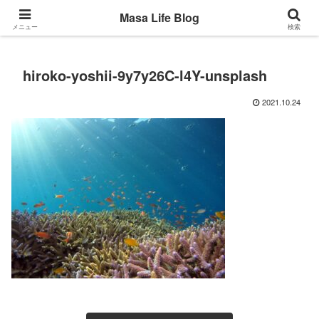
Back to the basic
Masa Life Blog
メニュー
検索
hiroko-yoshii-9y7y26C-l4Y-unsplash
2021.10.24