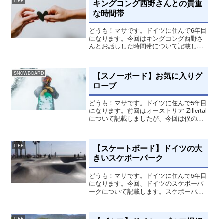
キングコング西野さんとの貴重
LIFE
な時間帯
どうも！マサです。ドイツに住んで6年目
になります。今回はキングコング西野さ
んとお話しした時間帯について記載して
行きます。ポッドキャストでも話してま
す。謙虚で人格者夢はかなう！！と、い
う事でなんとキングコング西野さんとお
【スノーボード】お気に入りグ
SNOWBOARD
会いして更に飲みながら...
ローブ
どうも！マサです。ドイツに住んで5年目
になります。前回はオーストリア Zillertal
について記載しましたが、今回は僕のお
気に入りのギアーの一つグローブについ
て記載します。ゴアテックス (GORE-
TEX)僕が好きなギアーの中の一つグロ
【スケートボード】ドイツの大
LIFE
ー...
きいスケボーパーク
どうも！マサです。ドイツに住んで5年目
になります。今回、ドイツのスケボーパ
ークについて記載します。スケボーパー
クドイツには数年前に新しい大きなスケ
ボーパークできました。Skatepark Eller
というパークでここはドイツで一番大き
LIFE