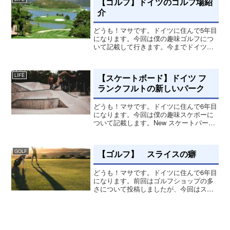
【ゴルフ】ドイツのゴルフ場紹
いパー...
介
どうも！マサです。ドイツに住んで5年目
になります。今回は僕の趣味ゴルフにつ
いて記載して行きます。今までドイツの
ゴルフ場を行って2つのゴルフ場をご紹介
しようと思います。Licher Golf-
ClubLicher Golf-Clubはフランク...
【スケートボード】ドイツ フ
LIFE
ランクフルトの新しいパーク
どうも！マサです。ドイツに住んで6年目
になります。今回は僕の趣味スケボーに
ついて記載します。New スケートパーク
僕がフランクフルト在住の時にスノボー
を始めて、そしていつも高架下で練習し
てました。仲間と滑ったりしててとても
【ゴルフ】 スライスの癖
GOLF
思い出のある場所な...
どうも！マサです。ドイツに住んで6年目
になります。前回はゴルフショップの多
さについて投稿しましたが、今回はスラ
イスの癖について記載します。野球スイ
ング僕は小中高と野球をやってきて、ゴ
ルフをするときどうしても野球打ちにな
り、その癖は未だに出て...