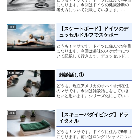
になります。今回はドイツの健康診断の
考え方について記載していきます。
Postcastでも話してます。健康診断に対
してドイツの会社は日本みたいに健康診
断を年一回設けてないんです。全て個人
【スケートボード】ドイツのデ
LIFE
判断で健康診断をす...
ュッセルドルフでスケボー
どうも！マサです。ドイツに住んで5年目
になります。今回は趣味のスケボーにつ
いて記載して行きます。デュッセルドル
フ市内のパークドイツは3月28日までロッ
クダウンがまた延期。でも、少しずつ緩
和されて行ってる所があり、理髪店が再
雑談話し①
AMERICA
開したり、ゴルフ場...
どうも。現在アメリカのオハイオ州在住
のマサです。今回は雑談話しをしていき
たいと思います。シリーズ化にしていき
たいなと思っており、月一ぐらいで雑談
話しをしていこうと思ってます。海外生
活をしていっている、してきた中で心境
【スキューバダイビング】ドラ
LIFE
変化や、今思っていること...
イタオル
どうも！マサです。ドイツに住んで5年目
になります。前回はロングTシャツについ