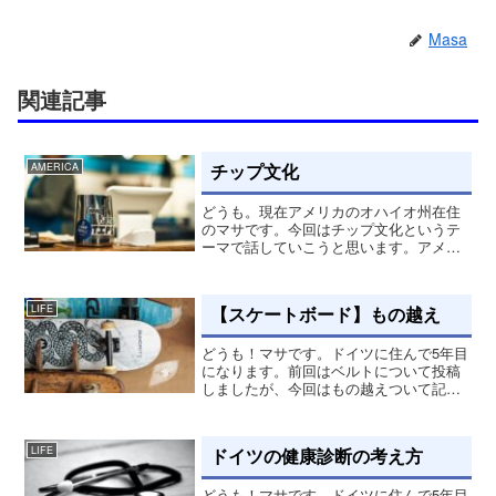
Masa
関連記事
チップ文化
AMERICA
どうも。現在アメリカのオハイオ州在住
のマサです。今回はチップ文化というテ
ーマで話していこうと思います。アメリ
カに住み始めて3週間が経ちました。アッ
という間に過ぎて行ってますが、色んな
経験が出来ています。日本、ドイツ/ヨー
【スケートボード】もの越え
LIFE
ロッパとはまた違った...
どうも！マサです。ドイツに住んで5年目
になります。前回はベルトについて投稿
しましたが、今回はもの越えついて記載
します。タイミング最近もの越えに結構
トライしていて、オーリーの高さも上げ
たいし、自身もつけたいと思ってやって
ドイツの健康診断の考え方
LIFE
ます。最初の方は木の枝...
どうも！マサです。ドイツに住んで5年目